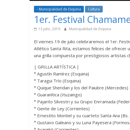
- Municipalidad de Esquina
Cultura
1er. Festival Chamame
13 julio, 2019
Municipalidad de Esquina
El viernes 19 de julio celebraremos el 1er. Fest
Atlético Santa Rita, estamos felices de ofrecer u
una grilla compuesta por prestigiosos artistas
| GRILLA ARTÍSTICA |
° Agustín Ramírez (Esquina)
° Taragui Trío (Esquina)
° Quique Sheridan y los del Paiubre (Mercedes)
° Guaranítica (Ituzaingo)
° Pajarito Silvestri y su Grupo Enrramada (Feder
° Gente de Ley (Corrientes)
° Ernestito Montiel y su cuarteto Santa Ana (Bs. 
° Gustavo Galeano y su Luna Payesera (Formos
° Avarekó (Corrientes)