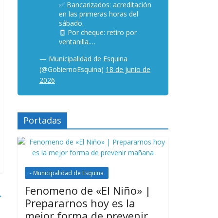
✅ Bancarizados: acreditación
en las primeras horas del
sábado.
🧾 Por cheque: retiro por
ventanilla.…
— Municipalidad de Esquina
(@GobiernoEsquina)
18 de junio de
2026
Portadas
- Municipalidad de Esquina
Fenomeno de «El Niño» |
→
Prepararnos hoy es la
mejor forma de prevenir