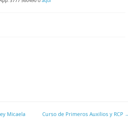
sApp: 3777 560490 o
aquí
Ley Micaela
Curso de Primeros Auxilios y RCP