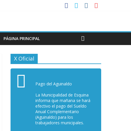
PÁGINA PRINCIPAL
X Oficial
Pago del Aguinaldo
La Municipalidad de Esquina
informa que mañana se hará
efectivo el pago del Sueldo
Anual Complementario
(Aguinaldo) para los
trabajadores municipales.