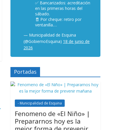
✅ Bancarizados: acreditación
en las primeras horas del
sábado.
🧾 Por cheque: retiro por
ventanilla.…
— Municipalidad de Esquina
(@GobiernoEsquina)
18 de junio de
2026
Portadas
- Municipalidad de Esquina
→
Fenomeno de «El Niño» |
Prepararnos hoy es la
mejor forma de prevenir