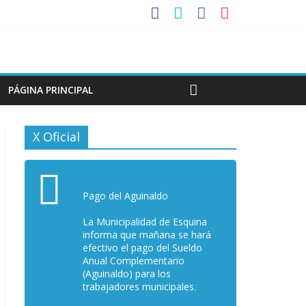
PÁGINA PRINCIPAL
X Oficial
Pago del Aguinaldo
La Municipalidad de Esquina
informa que mañana se hará
efectivo el pago del Sueldo
Anual Complementario
(Aguinaldo) para los
trabajadores municipales.