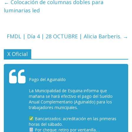
←
Colocación de columnas dobles para
luminarias led
FMDL | Día 4 | 28 OCTUBRE | Alicia Barberis.
→
X Oficial
Pago del Aguinaldo
La Municipalidad de Esquina informa que
mañana se hará efectivo el pago del Sueldo
Anual Complementario (Aguinaldo) para los
trabajadores municipales.
Bancarizados: acreditación en las primeras
horas del sábado.
Por cheque: retiro por ventanilla.…