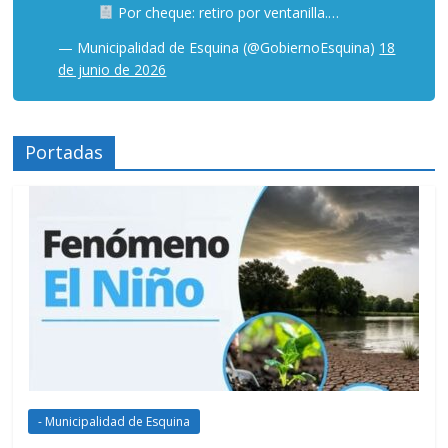
Por cheque: retiro por ventanilla.…
— Municipalidad de Esquina (@GobiernoEsquina)
18
de junio de 2026
Portadas
- Municipalidad de Esquina