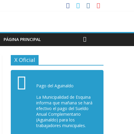
PÁGINA PRINCIPAL
X Oficial
Pago del Aguinaldo
La Municipalidad de Esquina
informa que mañana se hará
efectivo el pago del Sueldo
Anual Complementario
(Aguinaldo) para los
trabajadores municipales.