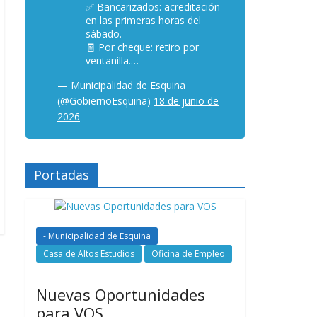
✅ Bancarizados: acreditación
en las primeras horas del
sábado.
🧾 Por cheque: retiro por
ventanilla.…
— Municipalidad de Esquina
(@GobiernoEsquina)
18 de junio de
2026
Portadas
- Municipalidad de Esquina
Casa de Altos Estudios
Oficina de Empleo
Nuevas Oportunidades
para VOS