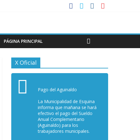
PÁGINA PRINCIPAL
X Oficial
Pago del Aguinaldo
La Municipalidad de Esquina
informa que mañana se hará
efectivo el pago del Sueldo
Anual Complementario
(Aguinaldo) para los
trabajadores municipales.