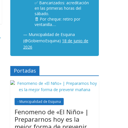
✅ Bancarizados: acreditación
en las primeras horas del
sábado.
🧾 Por cheque: retiro por
ventanilla.…
— Municipalidad de Esquina
→
(@GobiernoEsquina)
18 de junio de
2026
Portadas
- Municipalidad de Esquina
Fenomeno de «El Niño» |
Prepararnos hoy es la
mejor forma de prevenir