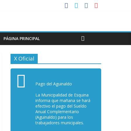
PÁGINA PRINCIPAL
X Oficial
Pago del Aguinaldo
La Municipalidad de Esquina
informa que mañana se hará
efectivo el pago del Sueldo
Anual Complementario
(Aguinaldo) para los
trabajadores municipales.