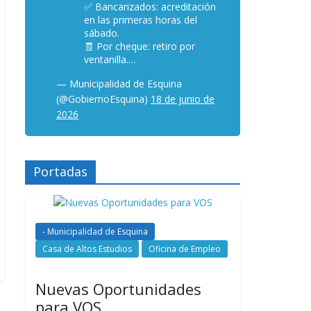
✅ Bancarizados: acreditación
en las primeras horas del
sábado.
🧾 Por cheque: retiro por
ventanilla.…
— Municipalidad de Esquina
(@GobiernoEsquina)
18 de junio de
2026
Portadas
- Municipalidad de Esquina
Casa de Altos Estudios
Oficina de Empleo
Nuevas Oportunidades
para VOS