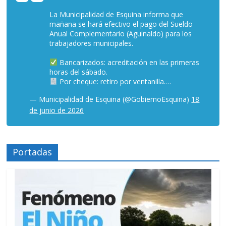
La Municipalidad de Esquina informa que
mañana se hará efectivo el pago del Sueldo
Anual Complementario (Aguinaldo) para los
trabajadores municipales.
Bancarizados: acreditación en las primeras
horas del sábado.
Por cheque: retiro por ventanilla.…
— Municipalidad de Esquina (@GobiernoEsquina)
18
de junio de 2026
Portadas