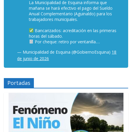
La Municipalidad de Esquina informa que
mañana se hará efectivo el pago del Sueldo
Anual Complementario (Aguinaldo) para los
trabajadores municipales.
Bancarizados: acreditación en las primeras
horas del sábado.
Por cheque: retiro por ventanilla.…
— Municipalidad de Esquina (@GobiernoEsquina)
18
de junio de 2026
Portadas