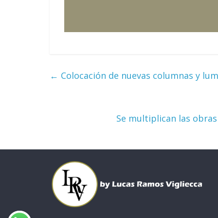
←
Colocación de nuevas columnas y lumi
Se multiplican las obra