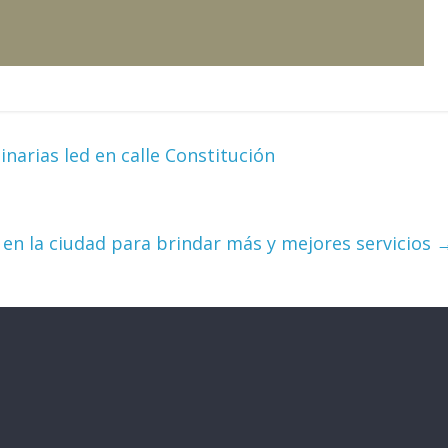
narias led en calle Constitución
s en la ciudad para brindar más y mejores servicios