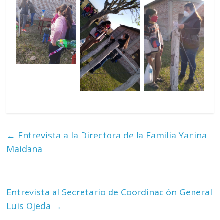
←
Entrevista a la Directora de la Familia Yanina
Maidana
Entrevista al Secretario de Coordinación General
Luis Ojeda
→