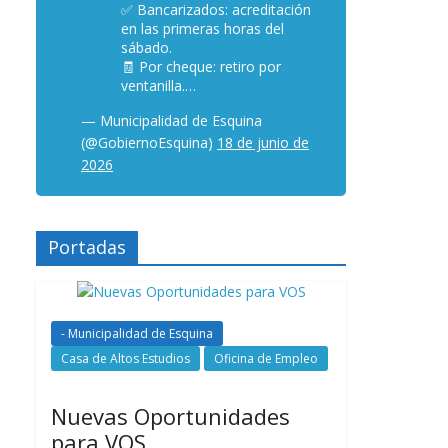
✅ Bancarizados: acreditación
en las primeras horas del
sábado.
🧾 Por cheque: retiro por
ventanilla.…
— Municipalidad de Esquina
(@GobiernoEsquina)
18 de junio de
2026
Portadas
- Municipalidad de Esquina
Casa de Altos Estudios
Oficina de Empleo
Nuevas Oportunidades
para VOS