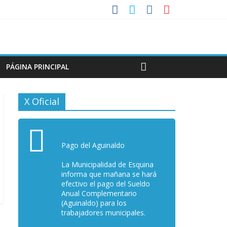
PÁGINA PRINCIPAL
X Oficial
Pago del Aguinaldo
La Municipalidad de Esquina
informa que mañana se hará
efectivo el pago del Sueldo
Anual Complementario
(Aguinaldo) para los
trabajadores municipales.