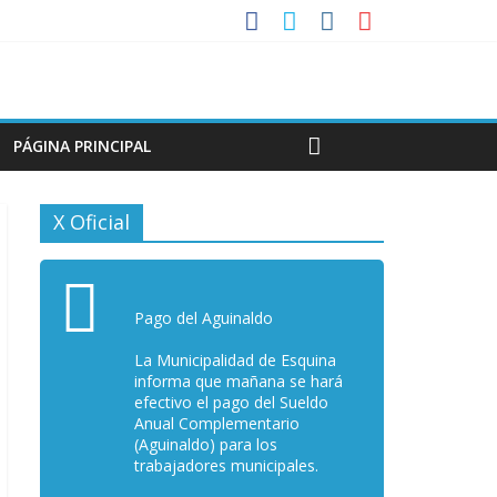
PÁGINA PRINCIPAL
X Oficial
Pago del Aguinaldo
La Municipalidad de Esquina
informa que mañana se hará
efectivo el pago del Sueldo
Anual Complementario
(Aguinaldo) para los
trabajadores municipales.