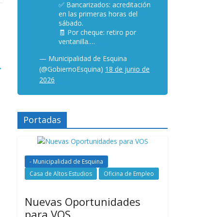
✅ Bancarizados: acreditación
en las primeras horas del
sábado.
🧾 Por cheque: retiro por
ventanilla.…
— Municipalidad de Esquina
→
(@GobiernoEsquina)
18 de junio de
2026
Portadas
- Municipalidad de Esquina
Casa de Altos Estudios
Oficina de Empleo
Nuevas Oportunidades
para VOS