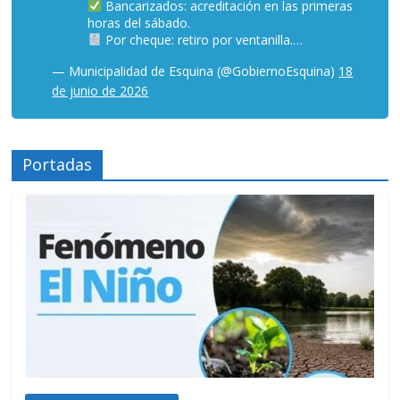
Bancarizados: acreditación en las primeras
horas del sábado.
Por cheque: retiro por ventanilla.…
— Municipalidad de Esquina (@GobiernoEsquina)
18
de junio de 2026
Portadas