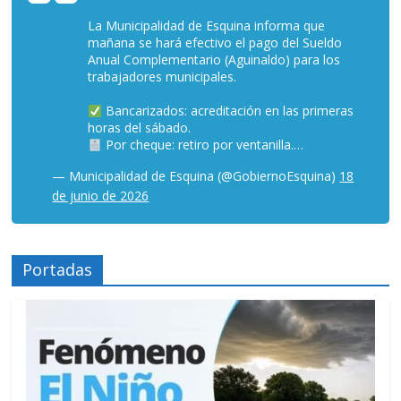
La Municipalidad de Esquina informa que
mañana se hará efectivo el pago del Sueldo
Anual Complementario (Aguinaldo) para los
trabajadores municipales.
Bancarizados: acreditación en las primeras
horas del sábado.
Por cheque: retiro por ventanilla.…
— Municipalidad de Esquina (@GobiernoEsquina)
18
de junio de 2026
Portadas