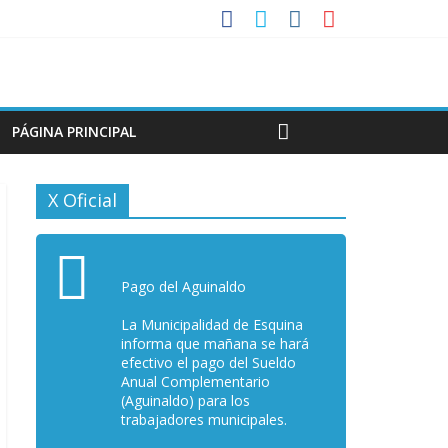
PÁGINA PRINCIPAL
X Oficial
Pago del Aguinaldo
La Municipalidad de Esquina
informa que mañana se hará
efectivo el pago del Sueldo
Anual Complementario
(Aguinaldo) para los
trabajadores municipales.