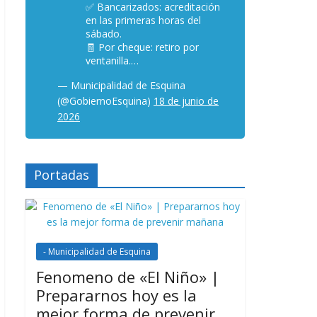
✅ Bancarizados: acreditación
en las primeras horas del
sábado.
🧾 Por cheque: retiro por
ventanilla.…
— Municipalidad de Esquina
(@GobiernoEsquina)
18 de junio de
2026
Portadas
- Municipalidad de Esquina
Fenomeno de «El Niño» |
Prepararnos hoy es la
mejor forma de prevenir