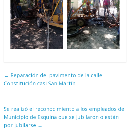
←
Reparación del pavimento de la calle
Constitución casi San Martín
Se realizó el reconocimiento a los empleados del
Municipio de Esquina que se jubilaron o están
por jubilarse
→