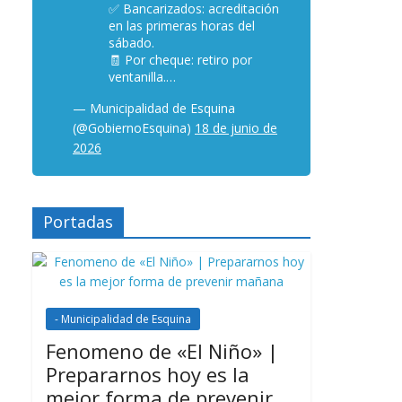
✅ Bancarizados: acreditación
en las primeras horas del
sábado.
🧾 Por cheque: retiro por
ventanilla.…
— Municipalidad de Esquina
(@GobiernoEsquina)
18 de junio de
2026
Portadas
- Municipalidad de Esquina
Fenomeno de «El Niño» |
Prepararnos hoy es la
mejor forma de prevenir