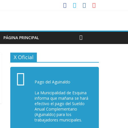
PÁGINA PRINCIPAL
X Oficial
Pago del Aguinaldo
La Municipalidad de Esquina
informa que mañana se hará
efectivo el pago del Sueldo
Anual Complementario
(Aguinaldo) para los
trabajadores municipales.