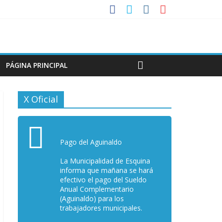
PÁGINA PRINCIPAL
X Oficial
Pago del Aguinaldo
La Municipalidad de Esquina
informa que mañana se hará
efectivo el pago del Sueldo
Anual Complementario
(Aguinaldo) para los
trabajadores municipales.