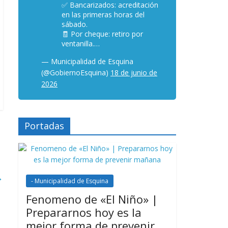
✅ Bancarizados: acreditación
en las primeras horas del
sábado.
🧾 Por cheque: retiro por
ventanilla.…
— Municipalidad de Esquina
(@GobiernoEsquina)
18 de junio de
2026
Portadas
→
- Municipalidad de Esquina
Fenomeno de «El Niño» |
Prepararnos hoy es la
mejor forma de prevenir