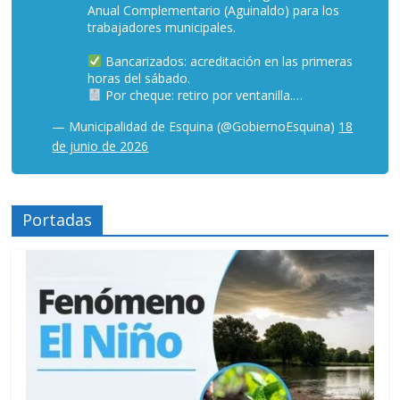
Anual Complementario (Aguinaldo) para los
trabajadores municipales.
Bancarizados: acreditación en las primeras
horas del sábado.
Por cheque: retiro por ventanilla.…
— Municipalidad de Esquina (@GobiernoEsquina)
18
de junio de 2026
Portadas