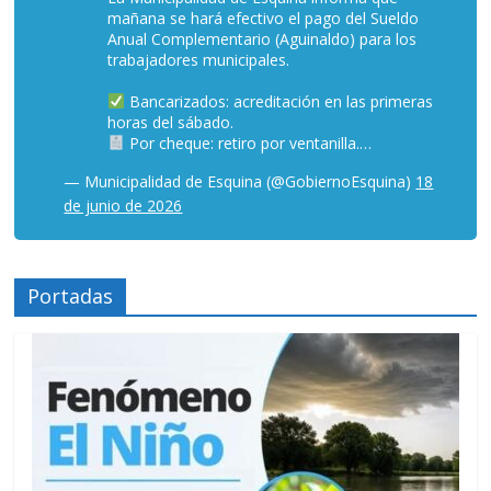
mañana se hará efectivo el pago del Sueldo
Anual Complementario (Aguinaldo) para los
trabajadores municipales.
Bancarizados: acreditación en las primeras
horas del sábado.
Por cheque: retiro por ventanilla.…
— Municipalidad de Esquina (@GobiernoEsquina)
18
de junio de 2026
Portadas