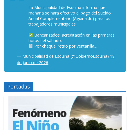
La Municipalidad de Esquina informa que
mañana se hará efectivo el pago del Sueldo
Anual Complementario (Aguinaldo) para los
trabajadores municipales.
Bancarizados: acreditación en las primeras
horas del sábado.
Por cheque: retiro por ventanilla.…
— Municipalidad de Esquina (@GobiernoEsquina)
18
de junio de 2026
Portadas