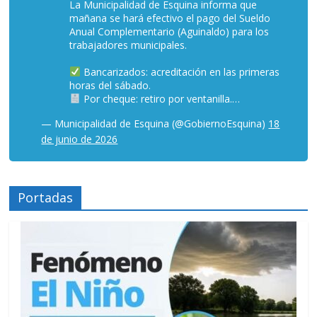
La Municipalidad de Esquina informa que
mañana se hará efectivo el pago del Sueldo
Anual Complementario (Aguinaldo) para los
trabajadores municipales.
Bancarizados: acreditación en las primeras
horas del sábado.
Por cheque: retiro por ventanilla.…
— Municipalidad de Esquina (@GobiernoEsquina)
18
de junio de 2026
Portadas