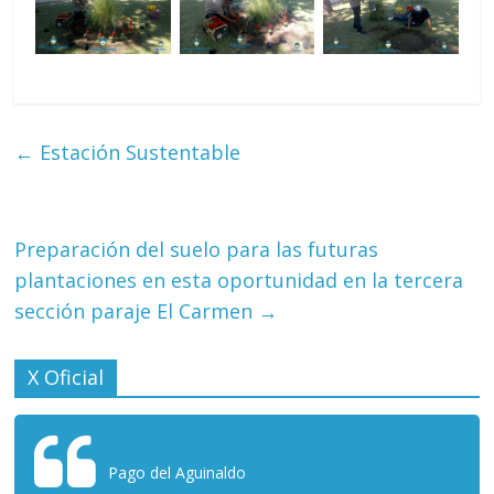
←
Estación Sustentable
Preparación del suelo para las futuras
plantaciones en esta oportunidad en la tercera
sección paraje El Carmen
→
X Oficial
Pago del Aguinaldo