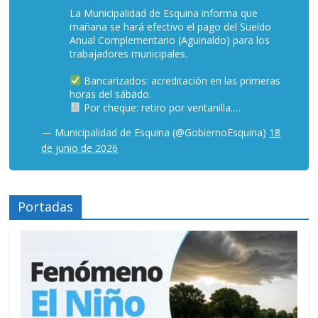
La Municipalidad de Esquina informa que
mañana se hará efectivo el pago del Sueldo
Anual Complementario (Aguinaldo) para los
trabajadores municipales.
Bancarizados: acreditación en las primeras
horas del sábado.
Por cheque: retiro por ventanilla.…
— Municipalidad de Esquina (@GobiernoEsquina)
18
de junio de 2026
Portadas