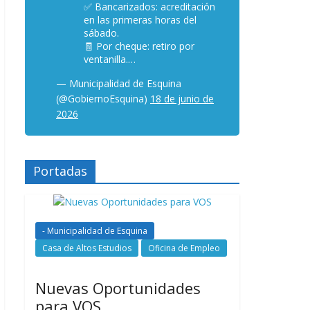
✅ Bancarizados: acreditación
en las primeras horas del
sábado.
🧾 Por cheque: retiro por
ventanilla.…
— Municipalidad de Esquina
(@GobiernoEsquina)
18 de junio de
2026
Portadas
- Municipalidad de Esquina
Casa de Altos Estudios
Oficina de Empleo
Nuevas Oportunidades
para VOS