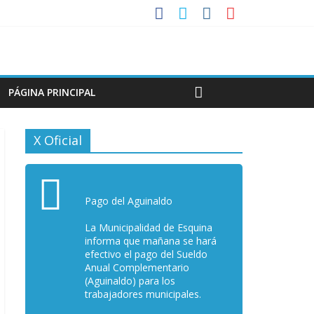
PÁGINA PRINCIPAL
X Oficial
Pago del Aguinaldo
La Municipalidad de Esquina
informa que mañana se hará
efectivo el pago del Sueldo
Anual Complementario
(Aguinaldo) para los
trabajadores municipales.