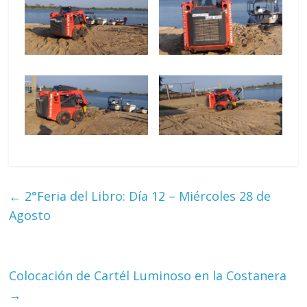
←
2°Feria del Libro: Día 12 – Miércoles 28 de
Agosto
Colocación de Cartél Luminoso en la Costanera
→