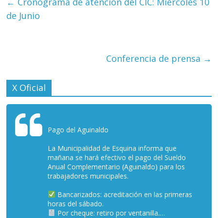
←
Cronograma de atención del CIC: Miércoles 10
de Junio
Conferencia de prensa
→
X Oficial
Pago del Aguinaldo
La Municipalidad de Esquina informa que
mañana se hará efectivo el pago del Sueldo
Anual Complementario (Aguinaldo) para los
trabajadores municipales.
Bancarizados: acreditación en las primeras
horas del sábado.
Por cheque: retiro por ventanilla.…