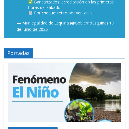
Bancarizados: acreditación en las primeras
horas del sábado.
Por cheque: retiro por ventanilla.…
— Municipalidad de Esquina (@GobiernoEsquina)
18
de junio de 2026
Portadas