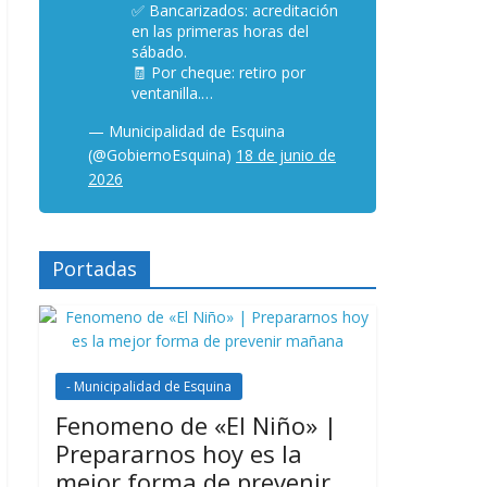
✅ Bancarizados: acreditación
en las primeras horas del
sábado.
🧾 Por cheque: retiro por
ventanilla.…
— Municipalidad de Esquina
(@GobiernoEsquina)
18 de junio de
2026
Portadas
- Municipalidad de Esquina
Fenomeno de «El Niño» |
Prepararnos hoy es la
mejor forma de prevenir