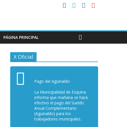
PÁGINA PRINCIPAL
X Oficial
Pago del Aguinaldo
La Municipalidad de Esquina
informa que mañana se hará
efectivo el pago del Sueldo
Anual Complementario
(Aguinaldo) para los
trabajadores municipales.