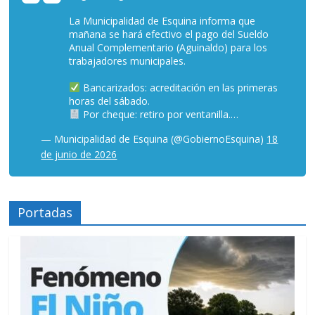
La Municipalidad de Esquina informa que
mañana se hará efectivo el pago del Sueldo
Anual Complementario (Aguinaldo) para los
trabajadores municipales.
Bancarizados: acreditación en las primeras
horas del sábado.
Por cheque: retiro por ventanilla.…
— Municipalidad de Esquina (@GobiernoEsquina)
18
de junio de 2026
Portadas