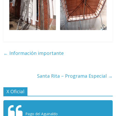
←
Información importante
Santa Rita – Programa Especial
→
X Oficial
Pago del Aguinaldo