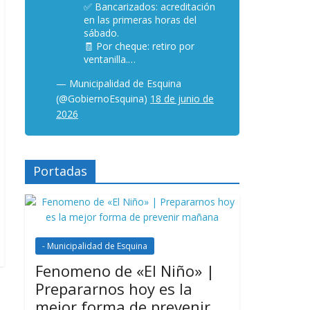
✅ Bancarizados: acreditación
en las primeras horas del
sábado.
🧾 Por cheque: retiro por
ventanilla.…
— Municipalidad de Esquina
(@GobiernoEsquina)
18 de junio de
2026
Portadas
- Municipalidad de Esquina
Fenomeno de «El Niño» |
Prepararnos hoy es la
mejor forma de prevenir