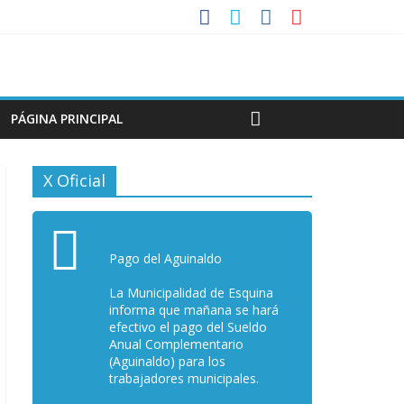
PÁGINA PRINCIPAL
X Oficial
Pago del Aguinaldo
La Municipalidad de Esquina
informa que mañana se hará
efectivo el pago del Sueldo
Anual Complementario
(Aguinaldo) para los
trabajadores municipales.