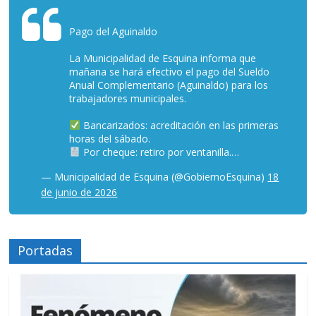
Pago del Aguinaldo
La Municipalidad de Esquina informa que
mañana se hará efectivo el pago del Sueldo
Anual Complementario (Aguinaldo) para los
trabajadores municipales.
Bancarizados: acreditación en las primeras
horas del sábado.
Por cheque: retiro por ventanilla.…
— Municipalidad de Esquina (@GobiernoEsquina)
18
de junio de 2026
Portadas