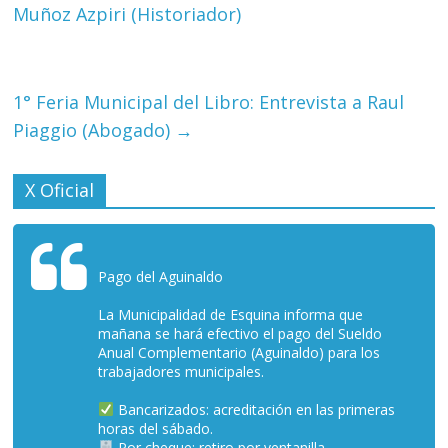
Muñoz Azpiri (Historiador)
1° Feria Municipal del Libro: Entrevista a Raul
Piaggio (Abogado)
→
X Oficial
Pago del Aguinaldo
La Municipalidad de Esquina informa que
mañana se hará efectivo el pago del Sueldo
Anual Complementario (Aguinaldo) para los
trabajadores municipales.
Bancarizados: acreditación en las primeras
horas del sábado.
Por cheque: retiro por ventanilla.…