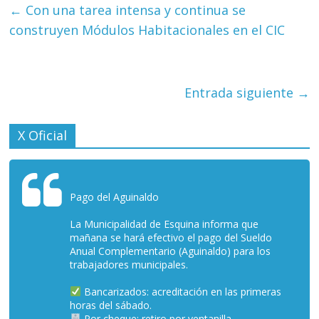
←
Con una tarea intensa y continua se
construyen Módulos Habitacionales en el CIC
Entrada siguiente
→
X Oficial
Pago del Aguinaldo
La Municipalidad de Esquina informa que
mañana se hará efectivo el pago del Sueldo
Anual Complementario (Aguinaldo) para los
trabajadores municipales.
Bancarizados: acreditación en las primeras
horas del sábado.
Por cheque: retiro por ventanilla.…