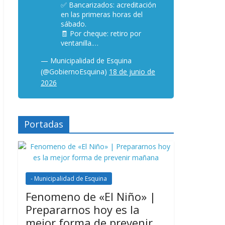
✅ Bancarizados: acreditación
en las primeras horas del
sábado.
🧾 Por cheque: retiro por
ventanilla.…
— Municipalidad de Esquina
(@GobiernoEsquina)
18 de junio de
2026
Portadas
- Municipalidad de Esquina
Fenomeno de «El Niño» |
Prepararnos hoy es la
mejor forma de prevenir