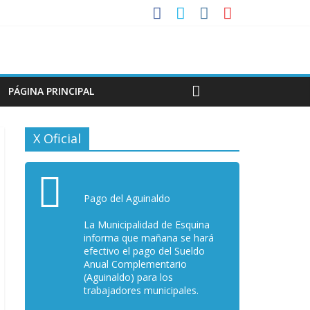
PÁGINA PRINCIPAL
X Oficial
Pago del Aguinaldo
La Municipalidad de Esquina
informa que mañana se hará
efectivo el pago del Sueldo
Anual Complementario
(Aguinaldo) para los
trabajadores municipales.