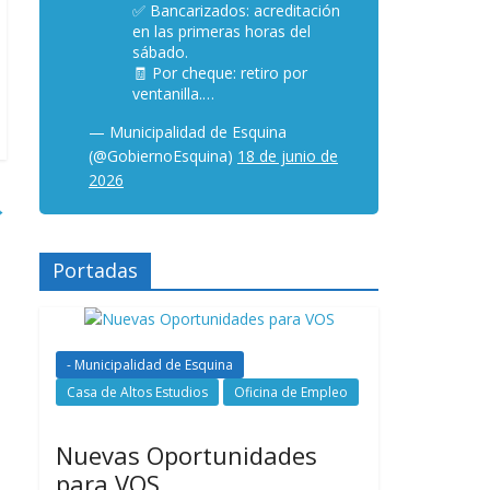
✅ Bancarizados: acreditación
en las primeras horas del
sábado.
🧾 Por cheque: retiro por
ventanilla.…
— Municipalidad de Esquina
(@GobiernoEsquina)
18 de junio de
2026
→
Portadas
- Municipalidad de Esquina
Casa de Altos Estudios
Oficina de Empleo
Nuevas Oportunidades
para VOS