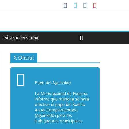
PÁGINA PRINCIPAL
X Oficial
Pago del Aguinaldo
La Municipalidad de Esquina
informa que mañana se hará
efectivo el pago del Sueldo
Anual Complementario
(Aguinaldo) para los
trabajadores municipales.