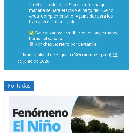
La Municipalidad de Esquina informa que
mañana se hará efectivo el pago del Sueldo
Anual Complementario (Aguinaldo) para los
trabajadores municipales.
Bancarizados: acreditación en las primeras
horas del sábado.
Por cheque: retiro por ventanilla.…
— Municipalidad de Esquina (@GobiernoEsquina)
18
de junio de 2026
Portadas