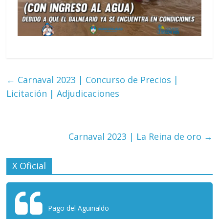
←
Carnaval 2023 | Concurso de Precios |
Licitación | Adjudicaciones
Carnaval 2023 | La Reina de oro
→
X Oficial
Pago del Aguinaldo