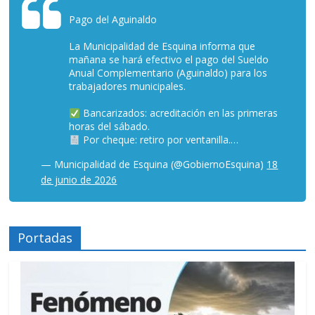
Pago del Aguinaldo
La Municipalidad de Esquina informa que
mañana se hará efectivo el pago del Sueldo
Anual Complementario (Aguinaldo) para los
trabajadores municipales.
Bancarizados: acreditación en las primeras
horas del sábado.
Por cheque: retiro por ventanilla.…
— Municipalidad de Esquina (@GobiernoEsquina)
18
de junio de 2026
Portadas