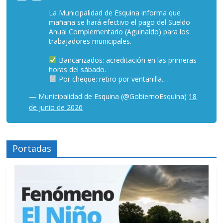
La Municipalidad de Esquina informa que
mañana se hará efectivo el pago del Sueldo
Anual Complementario (Aguinaldo) para los
trabajadores municipales.
Bancarizados: acreditación en las primeras
horas del sábado.
Por cheque: retiro por ventanilla.…
— Municipalidad de Esquina (@GobiernoEsquina)
18
de junio de 2026
Portadas