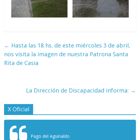
←
Hasta las 18 hs. de este miércoles 3 de abril,
nos visita la imagen de nuestra Patrona Santa
Rita de Casia
La Dirección de Discapacidad informa:
→
X Oficial
Pago del Aguinaldo