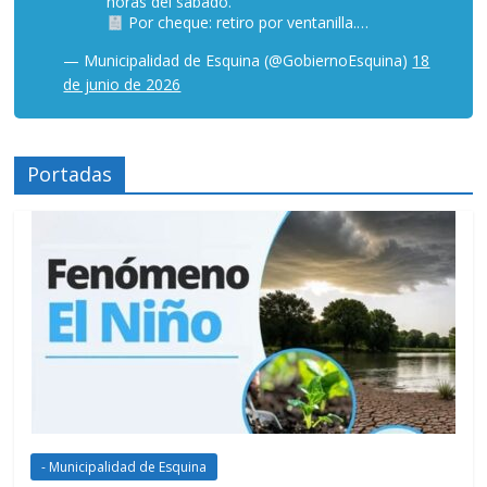
horas del sábado.
Por cheque: retiro por ventanilla.…
— Municipalidad de Esquina (@GobiernoEsquina)
18
de junio de 2026
Portadas
- Municipalidad de Esquina