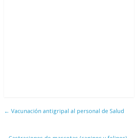
←
Vacunación antigripal al personal de Salud
Castraciones de mascotas (caninos y felinos)
→