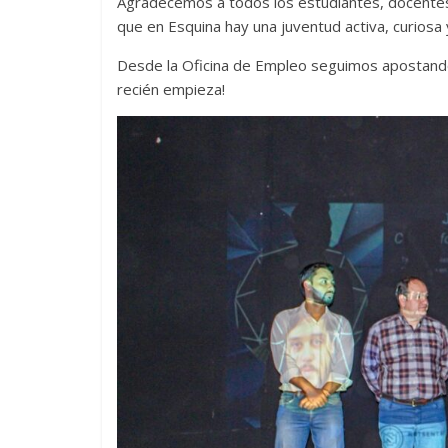
Agradecemos a todos los estudiantes, docente
que en Esquina hay una juventud activa, curios
Desde la Oficina de Empleo seguimos apostando 
recién empieza!