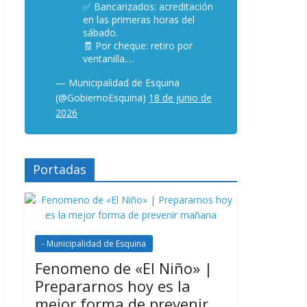
✅ Bancarizados: acreditación
en las primeras horas del
sábado.
🧾 Por cheque: retiro por
ventanilla.…
— Municipalidad de Esquina
(@GobiernoEsquina)
18 de junio de
2026
Portadas
- Municipalidad de Esquina
Fenomeno de «El Niño» |
Prepararnos hoy es la
mejor forma de prevenir