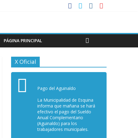
PÁGINA PRINCIPAL
X Oficial
Pago del Aguinaldo
La Municipalidad de Esquina
informa que mañana se hará
efectivo el pago del Sueldo
Anual Complementario
(Aguinaldo) para los
trabajadores municipales.