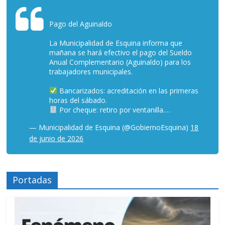
Pago del Aguinaldo
La Municipalidad de Esquina informa que
mañana se hará efectivo el pago del Sueldo
Anual Complementario (Aguinaldo) para los
trabajadores municipales.
Bancarizados: acreditación en las primeras
horas del sábado.
Por cheque: retiro por ventanilla.…
— Municipalidad de Esquina (@GobiernoEsquina)
18
de junio de 2026
Portadas