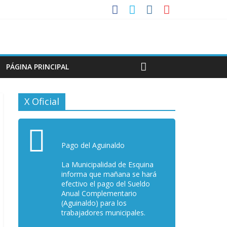
PÁGINA PRINCIPAL
X Oficial
Pago del Aguinaldo
La Municipalidad de Esquina
informa que mañana se hará
efectivo el pago del Sueldo
Anual Complementario
(Aguinaldo) para los
trabajadores municipales.