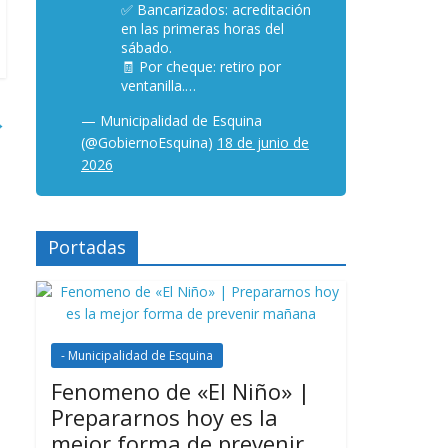
✅ Bancarizados: acreditación
en las primeras horas del
sábado.
🧾 Por cheque: retiro por
ventanilla.…
→
— Municipalidad de Esquina
(@GobiernoEsquina)
18 de junio de
2026
Portadas
- Municipalidad de Esquina
Fenomeno de «El Niño» |
Prepararnos hoy es la
mejor forma de prevenir