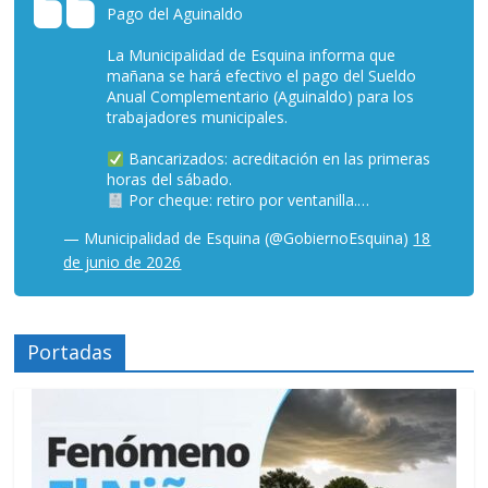
Pago del Aguinaldo
La Municipalidad de Esquina informa que
mañana se hará efectivo el pago del Sueldo
Anual Complementario (Aguinaldo) para los
trabajadores municipales.
Bancarizados: acreditación en las primeras
horas del sábado.
Por cheque: retiro por ventanilla.…
— Municipalidad de Esquina (@GobiernoEsquina)
18
de junio de 2026
Portadas