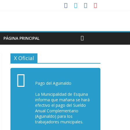
PÁGINA PRINCIPAL
X Oficial
Pago del Aguinaldo
La Municipalidad de Esquina
informa que mañana se hará
efectivo el pago del Sueldo
Anual Complementario
(Aguinaldo) para los
trabajadores municipales.