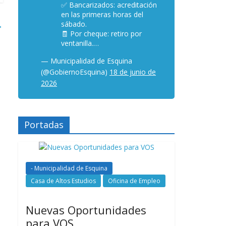
✅ Bancarizados: acreditación
en las primeras horas del
→
sábado.
🧾 Por cheque: retiro por
ventanilla.…
— Municipalidad de Esquina
(@GobiernoEsquina)
18 de junio de
2026
Portadas
- Municipalidad de Esquina
Casa de Altos Estudios
Oficina de Empleo
Nuevas Oportunidades
para VOS