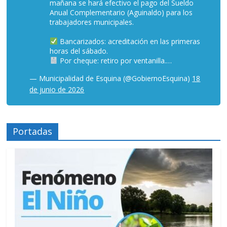
mañana se hará efectivo el pago del Sueldo
Anual Complementario (Aguinaldo) para los
trabajadores municipales.
Bancarizados: acreditación en las primeras
horas del sábado.
Por cheque: retiro por ventanilla.…
— Municipalidad de Esquina (@GobiernoEsquina)
18
de junio de 2026
Portadas