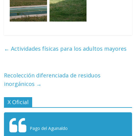
←
Actividades físicas para los adultos mayores
Recolección diferenciada de residuos
inorgánicos
→
X Oficial
Pago del Aguinaldo