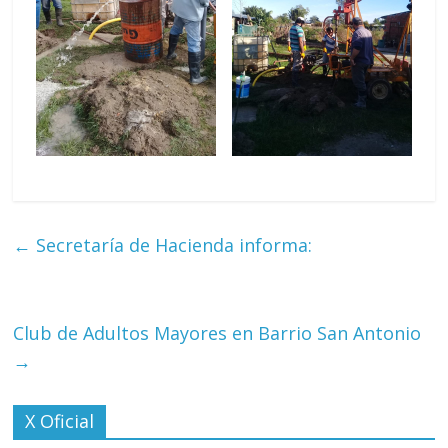
←
Secretaría de Hacienda informa:
Club de Adultos Mayores en Barrio San Antonio
→
X Oficial